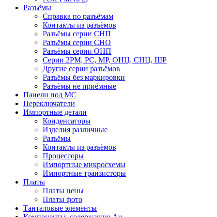
Разъёмы
Справка по разъёмам
Контакты из разъёмов
Разъёмы серии СНП
Разъёмы серии СНО
Разъёмы серии ОНП
Серии 2РМ, РС, МР, ОНЦ, СНЦ, ШР
Другие серии разъёмов
Разъёмы без маркировки
Разъёмы не приёмные
Панели под МС
Переключатели
Импортные детали
Конденсаторы
Изделия различные
Разъёмы
Контакты из разъёмов
Процессоры
Импортные микросхемы
Импортные транзисторы
Платы
Платы цены
Платы фото
Танталовые элементы
Компоненты, содержащие Au