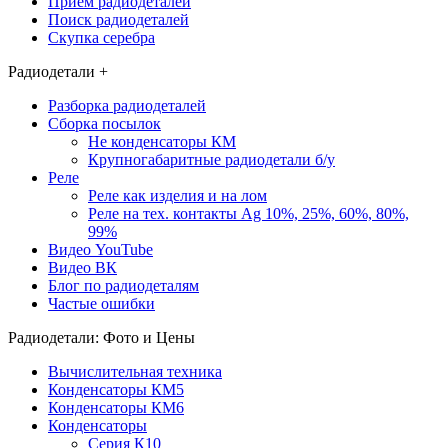
Приём радиодеталей
кратчайшие сроки.
Поиск радиодеталей
Скупка серебра
Мы находимся в городе Клин
Московской области и на данный
Радиодетали +
момент не имеем представительств в
Разборка радиодеталей
других регионах. Пересылка
Сборка посылок
Не конденсаторы КМ
радиодеталей и компонентов из других
Крупногабаритные радиодетали б/у
городов и населённых пунктов
Реле
Реле как изделия и на лом
осуществляется
«Почтой России»
или
Реле на тех. контакты Ag 10%, 25%, 60%, 80%,
транспортными компаниями, такими
99%
Видео YouTube
как
«СДЕК»
,
«Деловые Линии»
.
Видео ВК
Блог по радиодеталям
Частые ошибки
Радиодетали: Фото и Цены
Вычислительная техника
Конденсаторы КМ5
Конденсаторы КМ6
Конденсаторы
Серия К10