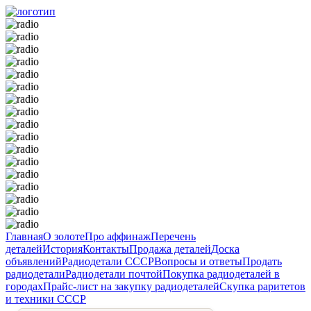
Главная
О золоте
Про аффинаж
Перечень
деталей
История
Контакты
Продажа деталей
Доска
объявлений
Радиодетали СССР
Вопросы и ответы
Продать
радиодетали
Радиодетали почтой
Покупка радиодеталей в
городах
Прайс-лист на закупку радиодеталей
Скупка раритетов
и техники СССР