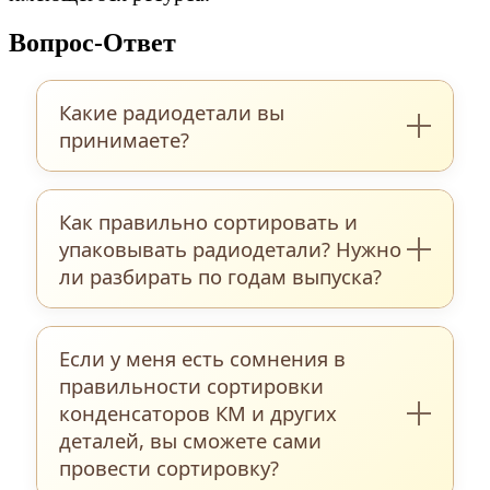
Вопрос-Ответ
Какие радиодетали вы
принимаете?
Мы закупаем обширный перечень
Как правильно сортировать и
радиоэлектронных компонентов:
упаковывать радиодетали? Нужно
керамические и танталовые
ли разбирать по годам выпуска?
конденсаторы, мощные и маломощные
транзисторы, прецизионные резисторы,
Для максимально точной и быстрой
микросхемы различных серий,
Если у меня есть сомнения в
оценки мы рекомендуем
интегральные схемы, реле, разъëмы,
правильности сортировки
предварительно рассортировать
диоды, переключатели, тиристоры и
конденсаторов КМ и других
компоненты по типам и видам — в
деталей, вы сможете сами
многие другие элементы — как
полном соответствии с фотокаталогом,
провести сортировку?
поштучно, так и на платах, новые и
представленным на нашем сайте