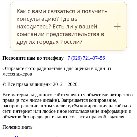
количеству нет. Однако следите, чтобы
Мы делаем возврат посылки, если
сумма за доставку не была выше
Как с вами связаться и получить
содержимое нас не интересует или
стоимости самих деталей.
консультацию? Где вы
ненадлежащего качества. Также бывают
находитесь? Есть ли у вашей
ситуации, когда в посылке среди прочего
компании представительства в
находятся детали, которые не проходят
других городах России?
по основному фотокаталогу на нашем
сайте . В этом случае данные детали
Позвоните нам по телефону
+7 (926) 721–07–56
В разделе
Контакты
на нашем сайте
будут расценены, как
Срезка с плат
по
указаны все доступные на сегодняшний
Отправьте фото радиодеталей для оценки в один из
весу, 200-550 рублей/кг
мессенджеров
день способы связаться с нами: номера
телефонов, номер Ватсап, Вайбер,
© Все права защищены 2012 – 2026
электронная почта. Вы можете
Все материалы данного сайта являются объектами авторского
права (в том числе дизайн). Запрещается копирование,
заполнить форму обратной связи в этом
распространение, в том числе путём копирования на сайты в
же разделе и задать свой вопрос,
сети интернет или любое иное использование информации и
объектов без предварительного согласия правообладателя.
прикрепив при этом фотографии
имеющихся у Вас изделий. Мы
Полезно знать
постараемся обработать Ваш запрос в