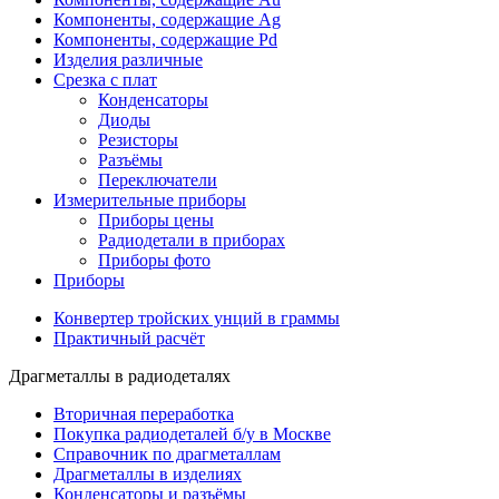
Компоненты, содержащие Ag
Компоненты, содержащие Pd
Изделия различные
Срезка с плат
Конденсаторы
Диоды
Резисторы
Разъёмы
Переключатели
Измерительные приборы
Приборы цены
Радиодетали в приборах
Приборы фото
Приборы
Конвертер тройских унций в граммы
Практичный расчёт
Драгметаллы в радиодеталях
Вторичная переработка
Покупка радиодеталей б/у в Москве
Справочник по драгметаллам
Драгметаллы в изделиях
Конденсаторы и разъёмы