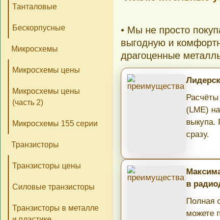
Танталовые
Бескорпусные
• Мы не просто поку
выгодную и комфортн
Микросхемы
драгоценные металл
Микросхемы цены
Лидерск
Микросхемы цены
Расчёты
(часть 2)
(LME) н
выкупа.
Микросхемы 155 серии
сразу.
Транзисторы
Транзисторы цены
Максима
в радио
Силовые транзисторы
Полная о
Транзисторы в металле
можете 
и пластике