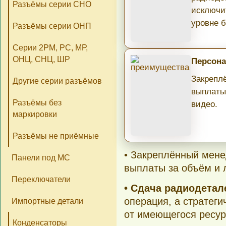
Разъёмы серии СНО
исключи
уровне б
Разъёмы серии ОНП
Серии 2РМ, РС, МР,
ОНЦ, СНЦ, ШР
Персона
Закрепл
Другие серии разъёмов
выплаты
Разъёмы без
видео.
маркировки
Разъёмы не приёмные
• Закреплённый мене
Панели под МС
выплаты за объём и 
Переключатели
• Сдача радиодета
операция, а стратеги
Импортные детали
от имеющегося ресур
Конденсаторы