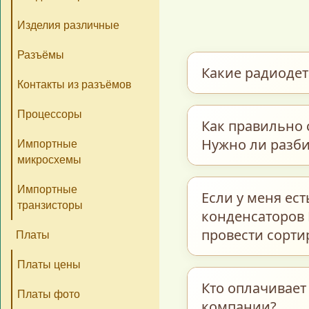
Изделия различные
Разъёмы
Какие радиоде
Контакты из разъёмов
Процессоры
Мы закупаем обши
Как правильно 
керамические и т
Нужно ли разби
Импортные
транзисторы, пре
микросхемы
интегральные схе
Для максимально 
Импортные
Если у меня ес
и многие другие э
транзисторы
предварительно р
конденсаторов 
бывшие в работе.
полном соответст
провести сорти
Платы
«Радиодетали–Пл
Платы цены
Каждую группу пом
Кто оплачивает
Платы фото
компании?
название / тип 