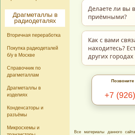
Мы принимаем пос
Делаете ли вы в
ограничений по м
Драгметаллы в
приёмными?
радиодеталях
количеству нет. О
стоимости самих д
Вторичная переработка
Мы делаем возвра
Как с вами свя
ненадлежащего ка
находитесь? Ес
Покупка радиодеталей
прочего находятся
других городах
б/у в Москве
фотокаталогу на н
Справочник по
расценены, как
С
драгметаллам
В разделе
Ко
Позвоните
сегодняшний день
Драгметаллы в
+7 (926
изделиях
Ватсап, Вайбер, 
обратной связи в 
Конденсаторы и
этом фотографии 
разъёмы
обработать Ваш за
Микросхемы и
Все материалы данного сайта
Мы находимся в г
транзисторы