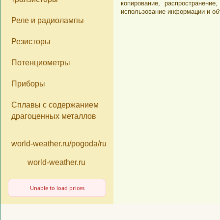
копирование, распространени
имеем представит
использование информации и об
Реле и радиолампы
компонентов из д
«Почтой России»
Резисторы
«Деловые Линии
Потенциометры
Приборы
Сплавы с содержанием
драгоценных металлов
world-weather.ru/pogoda/russia/moscow/14days/
world-weather.ru
Unable to load prices