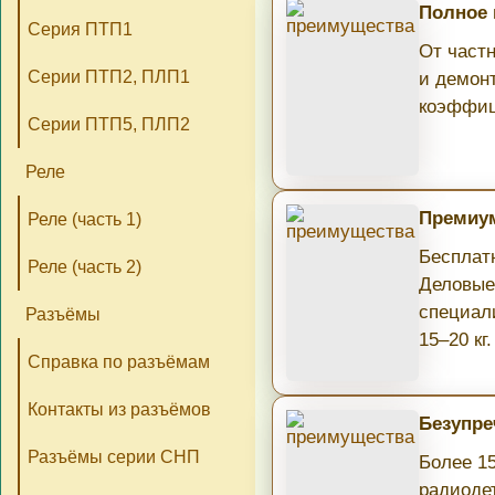
Полное
Серия ПТП1
От част
Серии ПТП2, ПЛП1
и демон
коэффиц
Серии ПТП5, ПЛП2
Реле
Премиум
Реле (часть 1)
Бесплатн
Реле (часть 2)
Деловые
специал
Разъёмы
15–20 кг.
Справка по разъёмам
Контакты из разъёмов
Безупре
Разъёмы серии СНП
Более 1
радиоде