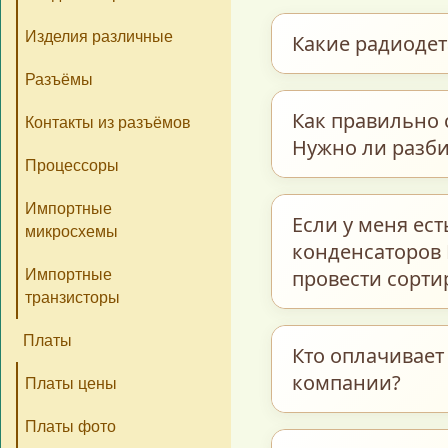
Изделия различные
Какие радиоде
Разъёмы
Мы закупаем обши
Как правильно 
Контакты из разъёмов
керамические и т
Нужно ли разби
Процессоры
транзисторы, пре
интегральные схе
Импортные
Для максимально 
Если у меня ес
и многие другие э
микросхемы
предварительно р
конденсаторов 
бывшие в работе.
полном соответст
провести сорти
Импортные
транзисторы
«Радиодетали–Пл
Каждую группу пом
Платы
Кто оплачивает
компании?
название / тип 
Платы цены
В этом случае мож
вес и/или точн
проведут сортиров
Платы фото
год выпуска (эт
Оплата услуг про