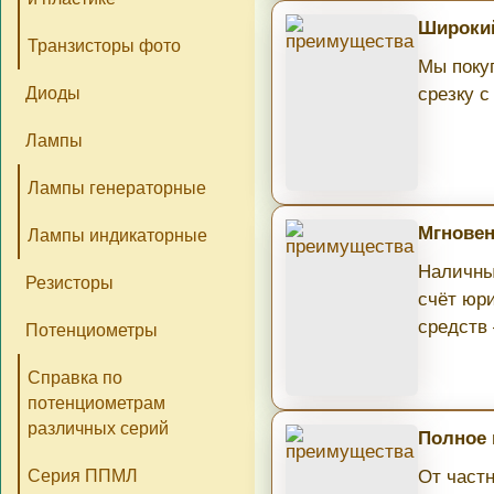
Широкий
Транзисторы фото
Мы поку
Диоды
срезку с
Лампы
Лампы генераторные
Мгновен
Лампы индикаторные
Наличны
Резисторы
счёт юри
средств
Потенциометры
Справка по
потенциометрам
различных серий
Полное
Серия ППМЛ
От част