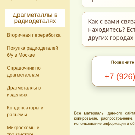
количеству нет. О
стоимости самих д
Драгметаллы в
Мы делаем возвра
Как с вами свя
радиодеталях
ненадлежащего ка
находитесь? Ес
Вторичная переработка
прочего находятся
других городах
фотокаталогу на н
Покупка радиодеталей
расценены, как
С
б/у в Москве
В разделе
Ко
Позвоните
сегодняшний день
Справочник по
драгметаллам
+7 (926
Ватсап, Вайбер, 
обратной связи в 
Драгметаллы в
этом фотографии 
изделиях
обработать Ваш за
Конденсаторы и
Все материалы данного сайта
Мы находимся в г
разъёмы
копирование, распространени
имеем представит
использование информации и об
Микросхемы и
компонентов из д
транзисторы