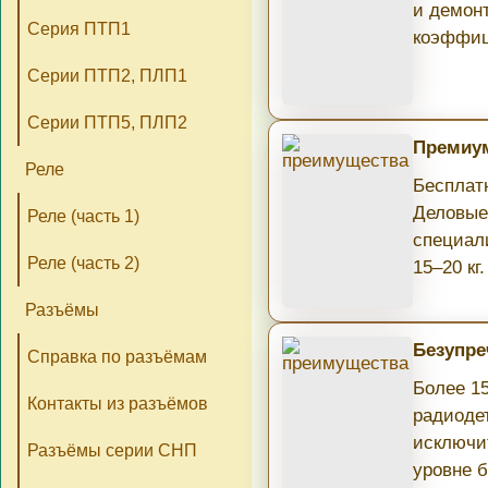
и демон
Серия ПТП1
коэффиц
Серии ПТП2, ПЛП1
Серии ПТП5, ПЛП2
Премиум
Реле
Бесплатн
Деловые
Реле (часть 1)
специал
Реле (часть 2)
15–20 кг.
Разъёмы
Безупре
Справка по разъёмам
Более 1
Контакты из разъёмов
радиоде
исключи
Разъёмы серии СНП
уровне б