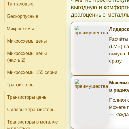
Танталовые
выгодную и комфортн
драгоценные металл
Бескорпусные
Микросхемы
Лидерск
Расчёты
Микросхемы цены
(LME) н
Микросхемы цены
выкупа.
(часть 2)
сразу.
Микросхемы 155 серии
Максима
Транзисторы
в радио
Транзисторы цены
Полная о
можете 
Силовые транзисторы
— кажда
Транзисторы в металле
и пластике