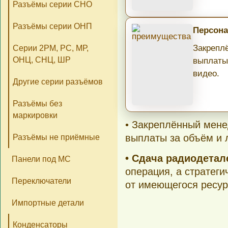
Разъёмы серии СНО
Разъёмы серии ОНП
Персона
Закрепл
Серии 2РМ, РС, МР,
ОНЦ, СНЦ, ШР
выплаты
видео.
Другие серии разъёмов
Разъёмы без
маркировки
• Закреплённый мене
выплаты за объём и 
Разъёмы не приёмные
• Сдача радиодета
Панели под МС
операция, а стратеги
Переключатели
от имеющегося ресур
Импортные детали
Конденсаторы