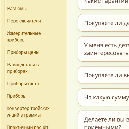
Какие гарантии,
час в регионе отп
день обработки п
Разъёмы
день.
Наши гарантии – э
Переключатели
Покупаете ли д
подтверждает наш 
Измерительные
бы мы обманывали
приборы
Мы покупаем детал
У меня есть де
Если Вы с нами ещ
Сначала снимаем 
заинтересовать,
Приборы цены
можете отправить
подсчёт. Для наши
как мы работаем, 
Радиодетали в
нам, Вы продаёте 
компоненты. Или м
приборах
В подобном случа
Покупаете ли в
Оборудование в сб
процессом оценки
проконсультируют
Приборы фото
случае свяжитесь
Мы не покупаем ю
На какую сумму
Приборы
аффинажа, слитки 
Конвертер тройских
обратитесь в лом
унций в граммы
Мы принимаем пос
Делаете ли вы в
ограничений по м
приёмными?
Практичный расчёт