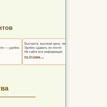
нтов
Быстрота, высокая цена, честность.
Работают профес
чте — удобно.
Удобно сдавать по почте!
Две сделки — всё
.
На сайте вся информация.
Рекомендую.
★★★★★
На Отзовик →
Яндекс. Карты — 
тва