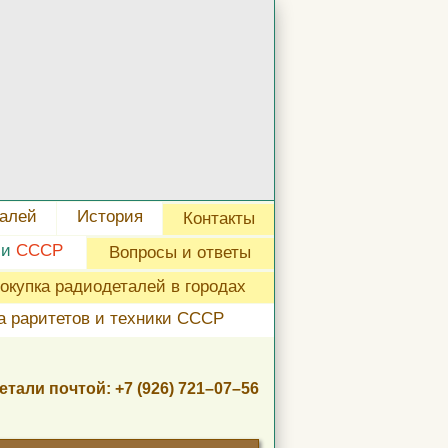
талей
История
Контакты
ли
СССР
Вопросы и ответы
окупка радиодеталей в городах
а раритетов и техники СССР
етали почтой:
+7 (926) 721–07–56