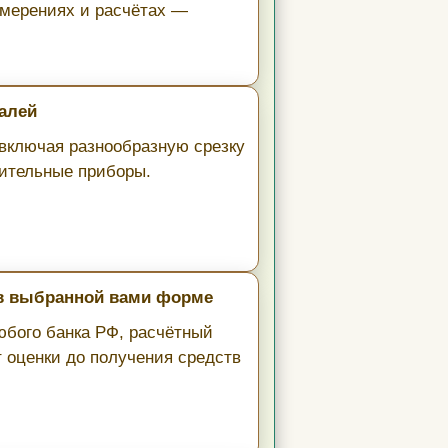
змерениях и расчётах —
алей
включая разнообразную срезку
рительные приборы.
 в выбранной вами форме
юбого банка РФ, расчётный
т оценки до получения средств