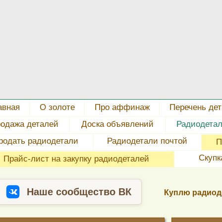
авная
О золоте
Про аффинаж
Перечень де
одажа деталей
Доска объявлений
Радиодета
родать радиодетали
Радиодетали почтой
П
Скупк
Прайс-лист на закупку радиодеталей
Наше сообщество ВК
Куплю радиод