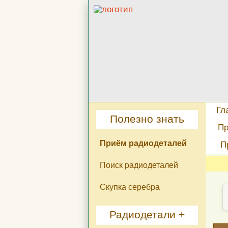
Гл
Полезно знать
Пр
Приём радиодеталей
П
Поиск радиодеталей
Скупка серебра
Радиодетали +