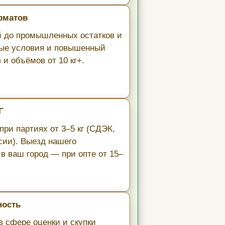
рматов
й до промышленных остатков и
ные условия и повышенный
и объёмов от 10 кг+.
Г
ри партиях от 3–5 кг (СДЭК,
сии). Выезд нашего
в ваш город — при опте от 15–
ность
в сфере оценки и скупки