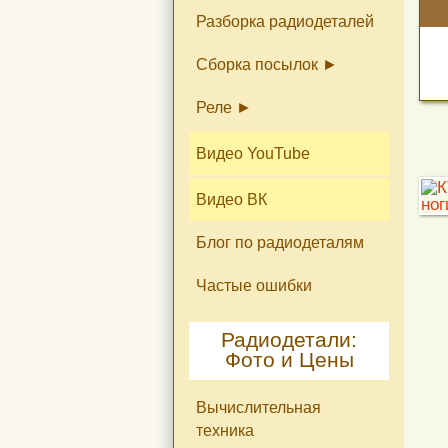
Разборка радиодеталей
Сборка посылок
Реле
Не конденсаторы КМ
Крупногабаритные
радиодетали б/у
Реле как изделия и на
Реле на тех. контакты
Видео YouTube
лом
Ag 10%, 25%, 60%, 80%,
99%
Видео ВК
Блог по радиодеталям
Частые ошибки
Радиодетали:
Фото и Цены
Вычислительная
техника