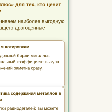
юс» для тех, кто ценит
у
ечиваем наиболее выгодную
ащего драгоценные
ым котировкам
ндонской биржи металлов
миальный коэффициент выкупа.
жений заметна сразу.
итика содержания металлов в
х
упки радиодеталей: вы можете