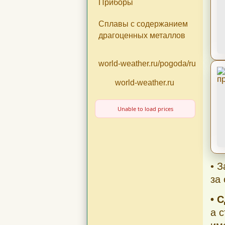
Приборы
Сплавы с содержанием
драгоценных металлов
world-weather.ru/pogoda/russia/m
world-weather.ru
Unable to load prices
• 
за
• 
а 