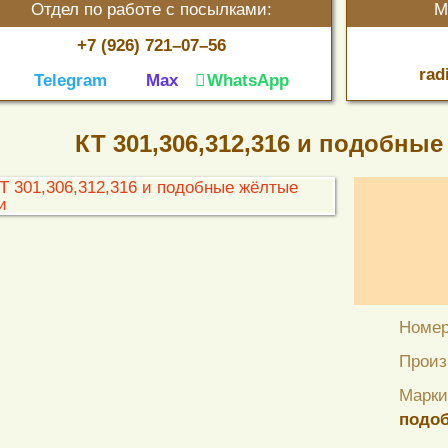
Отдел по работе с посылками:
М
+7 (926) 721–07–56
rad
Telegram
Max
WhatsApp
КТ 301,306,312,316 и подобны
Номер
Произ
Марки
подоб