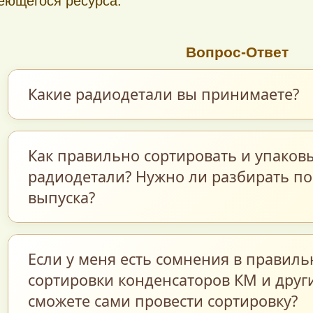
еющегося ресурса.
Вопрос-Ответ
Какие радиодетали вы принимаете?
Мы закупаем обширный перечень радиоэл
Как правильно сортировать и упаков
компонентов: керамические и танталовые 
радиодетали? Нужно ли разбирать по
мощные и маломощные транзисторы, прец
выпуска?
резисторы, микросхемы различных серий, 
схемы, реле, разъëмы, диоды, переключат
Для максимально точной и быстрой оценк
Если у меня есть сомнения в правиль
многие другие элементы — как поштучно, т
предварительно рассортировать компонент
сортировки конденсаторов КМ и други
новые и бывшие в работе.
— в полном соответствии с фотокаталого
сможете сами провести сортировку?