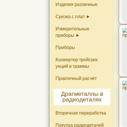
Изделия различные
Срезка с плат
Измерительные
Конденсаторы
Диоды
Резисторы
Разъёмы
Переключатели
приборы
Приборы
Приборы цены
Радиодетали в
Приборы фото
приборах
Конвертер тройских
унций в граммы
Практичный расчёт
Драгметаллы в
радиодеталях
Вторичная переработка
Покупка радиодеталей