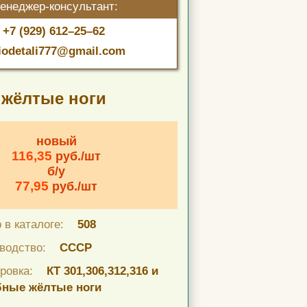
енеджер-консультант:
+7 (929) 612–25–62
iodetali777@gmail.com
е жёлтые ноги
новый
116,35
руб./шт
б/у
77,95
руб./шт
 в каталоге:
508
водство:
СССР
ровка:
КТ 301,306,312,316 и
ные жёлтые ноги