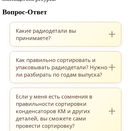
Вопрос-Ответ
Какие радиодетали вы
принимаете?
Мы закупаем обширный перечень
Как правильно сортировать и
радиоэлектронных компонентов:
упаковывать радиодетали? Нужно
керамические и танталовые
ли разбирать по годам выпуска?
конденсаторы, мощные и маломощные
транзисторы, прецизионные резисторы,
Для максимально точной и быстрой
микросхемы различных серий,
Если у меня есть сомнения в
оценки мы рекомендуем
интегральные схемы, реле, разъëмы,
правильности сортировки
предварительно рассортировать
диоды, переключатели, тиристоры и
конденсаторов КМ и других
компоненты по типам и видам — в
деталей, вы сможете сами
многие другие элементы — как
полном соответствии с фотокаталогом,
провести сортировку?
поштучно, так и на платах, новые и