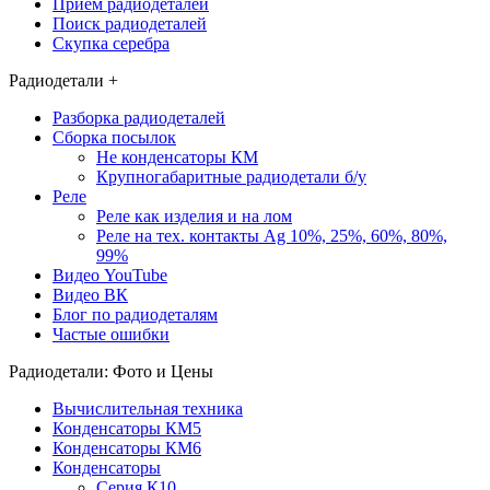
Приём радиодеталей
кратчайшие сроки.
Поиск радиодеталей
Скупка серебра
Мы находимся в городе Клин
Московской области и на данный
Радиодетали +
момент не имеем представительств в
Разборка радиодеталей
других регионах. Пересылка
Сборка посылок
Не конденсаторы КМ
радиодеталей и компонентов из других
Крупногабаритные радиодетали б/у
городов и населённых пунктов
Реле
Реле как изделия и на лом
осуществляется
«Почтой России»
или
Реле на тех. контакты Ag 10%, 25%, 60%, 80%,
транспортными компаниями, такими
99%
Видео YouTube
как
«СДЕК»
,
«Деловые Линии»
.
Видео ВК
Блог по радиодеталям
Частые ошибки
Радиодетали: Фото и Цены
Вычислительная техника
Конденсаторы КМ5
Конденсаторы КМ6
Конденсаторы
Серия К10