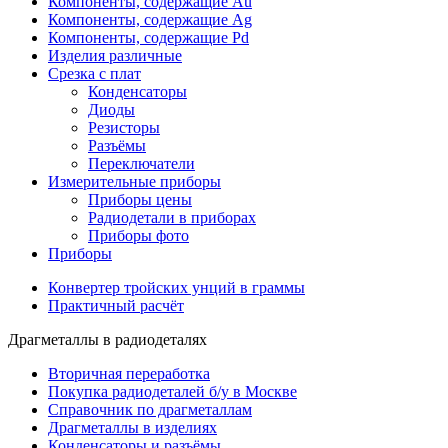
Компоненты, содержащие Au
Компоненты, содержащие Ag
Компоненты, содержащие Pd
Изделия различные
Срезка с плат
Конденсаторы
Диоды
Резисторы
Разъёмы
Переключатели
Измерительные приборы
Приборы цены
Радиодетали в приборах
Приборы фото
Приборы
Конвертер тройских унций в граммы
Практичный расчёт
Драгметаллы в радиодеталях
Вторичная переработка
Покупка радиодеталей б/у в Москве
Справочник по драгметаллам
Драгметаллы в изделиях
Конденсаторы и разъёмы