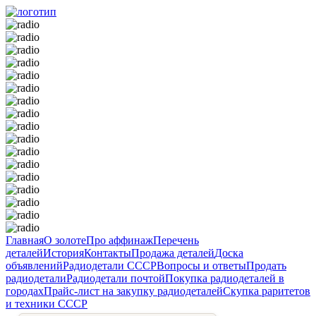
Главная
О золоте
Про аффинаж
Перечень
деталей
История
Контакты
Продажа деталей
Доска
объявлений
Радиодетали СССР
Вопросы и ответы
Продать
радиодетали
Радиодетали почтой
Покупка радиодеталей в
городах
Прайс-лист на закупку радиодеталей
Скупка раритетов
и техники СССР