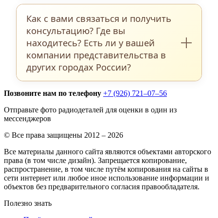
количеству нет. Однако следите, чтобы
Мы делаем возврат посылки, если
сумма за доставку не была выше
Как с вами связаться и получить
содержимое нас не интересует или
стоимости самих деталей.
консультацию? Где вы
ненадлежащего качества. Также бывают
находитесь? Есть ли у вашей
ситуации, когда в посылке среди прочего
компании представительства в
находятся детали, которые не проходят
других городах России?
по основному фотокаталогу на нашем
сайте . В этом случае данные детали
Позвоните нам по телефону
+7 (926) 721–07–56
В разделе
Контакты
на нашем сайте
будут расценены, как
Срезка с плат
по
указаны все доступные на сегодняшний
Отправьте фото радиодеталей для оценки в один из
весу, 200-550 рублей/кг
мессенджеров
день способы связаться с нами: номера
телефонов, номер Ватсап, Вайбер,
© Все права защищены 2012 – 2026
электронная почта. Вы можете
Все материалы данного сайта являются объектами авторского
права (в том числе дизайн). Запрещается копирование,
заполнить форму обратной связи в этом
распространение, в том числе путём копирования на сайты в
же разделе и задать свой вопрос,
сети интернет или любое иное использование информации и
объектов без предварительного согласия правообладателя.
прикрепив при этом фотографии
имеющихся у Вас изделий. Мы
Полезно знать
постараемся обработать Ваш запрос в