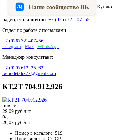
Наше сообщество ВК
Куплю
радиодетали почтой:
+7 (926) 721–07–56
Отдел по работе с посылками:
+7 (926) 721–07–56
Telegram
Max
WhatsApp
Менеджер-консультант:
+7 (929) 612–25–62
radiodetali777@gmail.com
КТ,2Т 704,912,926
новый
29,09
руб./шт
б/у
29,08
руб./шт
Номер в каталоге:
519
Производство:
СССР