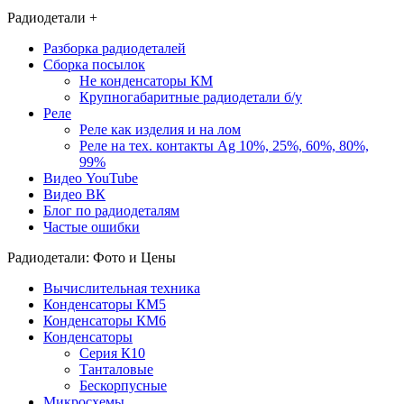
Московской области и на данный
Радиодетали +
момент не имеем представительств в
Разборка радиодеталей
других регионах. Пересылка
Сборка посылок
Не конденсаторы КМ
радиодеталей и компонентов из других
Крупногабаритные радиодетали б/у
городов и населённых пунктов
Реле
Реле как изделия и на лом
осуществляется
«Почтой России»
или
Реле на тех. контакты Ag 10%, 25%, 60%, 80%,
транспортными компаниями, такими
99%
Видео YouTube
как
«СДЕК»
,
«Деловые Линии»
.
Видео ВК
Блог по радиодеталям
Частые ошибки
Радиодетали: Фото и Цены
Вычислительная техника
Конденсаторы КМ5
Конденсаторы КМ6
Конденсаторы
Серия К10
Танталовые
Бескорпусные
Микросхемы