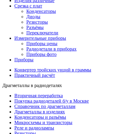
Изделия различные
Срезка с плат
Конденсаторы
Диоды
Резисторы
Разъёмы
Переключатели
Измерительные приборы
Приборы цены
Радиодетали в приборах
Приборы фото
Приборы
Конвертер тройских унций в граммы
Практичный расчёт
Драгметаллы в радиодеталях
Вторичная переработка
Покупка радиодеталей б/у в Москве
Справочник по драгметаллам
Драгметаллы в изделиях
Конденсаторы и разъёмы
Микросхемы и транзисторы
Реле и радиолампы
Резисторы