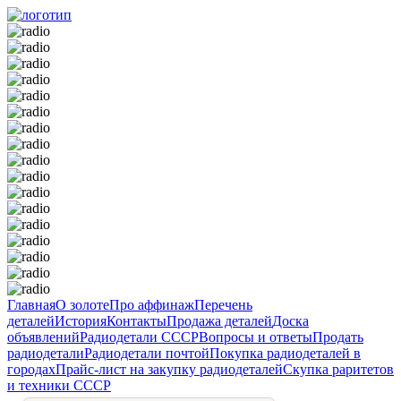
Главная
О золоте
Про аффинаж
Перечень
деталей
История
Контакты
Продажа деталей
Доска
объявлений
Радиодетали
СССР
Вопросы и ответы
Продать
радиодетали
Радиодетали почтой
Покупка радиодеталей в
городах
Прайс-лист на закупку радиодеталей
Скупка раритетов
и техники СССР