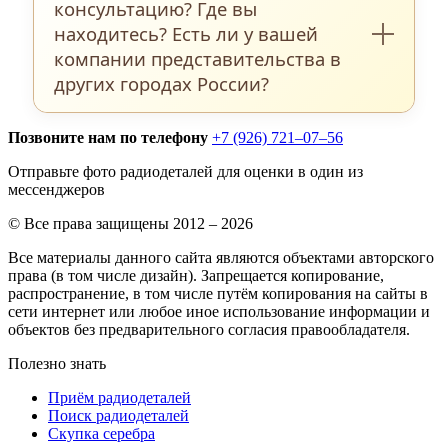
стоимости самих деталей.
консультацию? Где вы
ненадлежащего качества. Также бывают
находитесь? Есть ли у вашей
ситуации, когда в посылке среди прочего
компании представительства в
находятся детали, которые не проходят
других городах России?
по основному фотокаталогу на нашем
сайте . В этом случае данные детали
Позвоните нам по телефону
+7 (926) 721–07–56
В разделе
Контакты
на нашем сайте
будут расценены, как
Срезка с плат
по
указаны все доступные на сегодняшний
Отправьте фото радиодеталей для оценки в один из
весу, 200-550 рублей/кг
мессенджеров
день способы связаться с нами: номера
телефонов, номер Ватсап, Вайбер,
© Все права защищены 2012 – 2026
электронная почта. Вы можете
Все материалы данного сайта являются объектами авторского
права (в том числе дизайн). Запрещается копирование,
заполнить форму обратной связи в этом
распространение, в том числе путём копирования на сайты в
же разделе и задать свой вопрос,
сети интернет или любое иное использование информации и
объектов без предварительного согласия правообладателя.
прикрепив при этом фотографии
имеющихся у Вас изделий. Мы
Полезно знать
постараемся обработать Ваш запрос в
Приём радиодеталей
кратчайшие сроки.
Поиск радиодеталей
Скупка серебра
Мы находимся в городе Клин