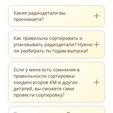
Какие радиодетали вы
принимаете?
Мы закупаем обширный перечень
Как правильно сортировать и
радиоэлектронных компонентов:
упаковывать радиодетали? Нужно
керамические и танталовые
ли разбирать по годам выпуска?
конденсаторы, мощные и маломощные
транзисторы, прецизионные резисторы,
Для максимально точной и быстрой
микросхемы различных серий,
Если у меня есть сомнения в
оценки мы рекомендуем
интегральные схемы, реле, разъëмы,
правильности сортировки
предварительно рассортировать
диоды, переключатели, тиристоры и
конденсаторов КМ и других
компоненты по типам и видам — в
деталей, вы сможете сами
многие другие элементы — как
полном соответствии с фотокаталогом,
провести сортировку?
поштучно, так и на платах, новые и
представленным на нашем сайте
бывшие в работе.
«Радиодетали–Плюс».