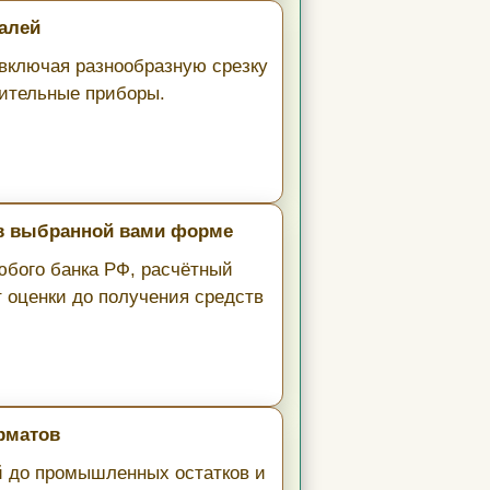
алей
включая разнообразную срезку
рительные приборы.
 в выбранной вами форме
юбого банка РФ, расчётный
т оценки до получения средств
рматов
й до промышленных остатков и