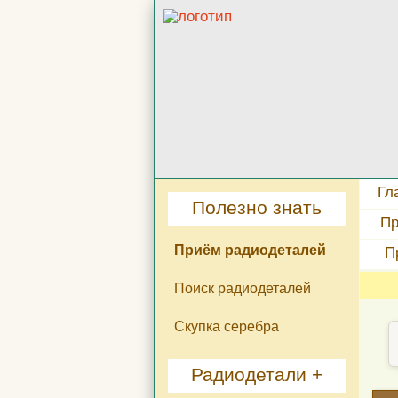
Гл
Полезно знать
Пр
Приём радиодеталей
П
Поиск радиодеталей
Скупка серебра
Радиодетали +