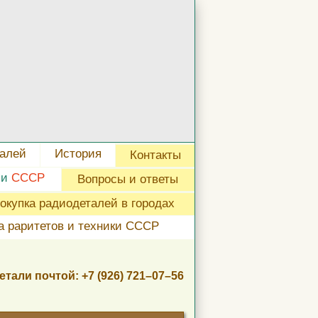
талей
История
Контакты
ли
СССР
Вопросы и ответы
окупка радиодеталей в городах
а раритетов и техники СССР
етали почтой:
+7 (926) 721–07–56