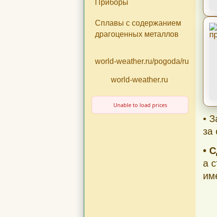
Приборы
Сплавы с содержанием
драгоценных металлов
world-weather.ru/pogoda/russia/m
world-weather.ru
Unable to load prices
• 
за
• 
а 
им