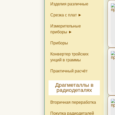
Изделия различные
Срезка с плат
Измерительные
Конденсаторы
Диоды
Резисторы
Разъёмы
Переключатели
приборы
Приборы
Приборы цены
Радиодетали в
Приборы фото
приборах
Конвертер тройских
унций в граммы
Практичный расчёт
Драгметаллы в
радиодеталях
Вторичная переработка
Покупка радиодеталей