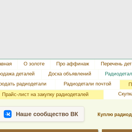
авная
О золоте
Про аффинаж
Перечень де
одажа деталей
Доска объявлений
Радиодета
родать радиодетали
Радиодетали почтой
П
Скупк
Прайс-лист на закупку радиодеталей
Наше сообщество ВК
Куплю радиод