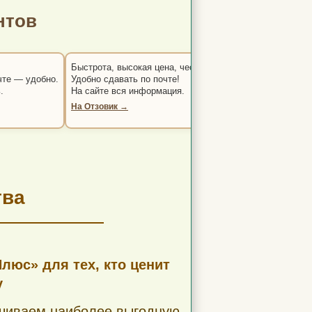
нтов
Быстрота, высокая цена, честность.
Работают профес
чте — удобно.
Удобно сдавать по почте!
Две сделки — всё
.
На сайте вся информация.
Рекомендую.
★★★★★
На Отзовик →
Яндекс. Карты — 
тва
юс» для тех, кто ценит
у
ечиваем наиболее выгодную