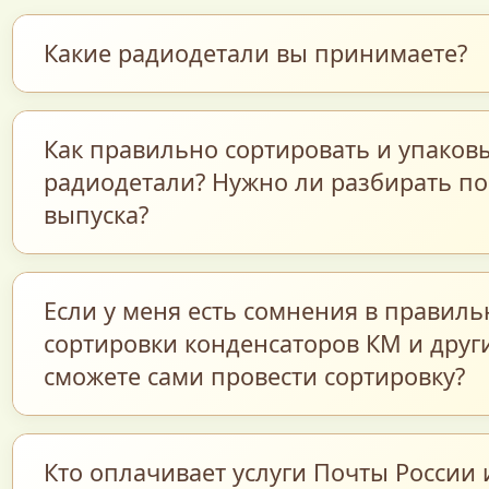
Какие радиодетали вы принимаете?
Мы закупаем обширный перечень радиоэл
Как правильно сортировать и упаков
компонентов: керамические и танталовые 
радиодетали? Нужно ли разбирать по
мощные и маломощные транзисторы, прец
выпуска?
резисторы, микросхемы различных серий, 
схемы, реле, разъëмы, диоды, переключат
Для максимально точной и быстрой оценк
Если у меня есть сомнения в правиль
многие другие элементы — как поштучно, т
предварительно рассортировать компонент
сортировки конденсаторов КМ и други
новые и бывшие в работе.
— в полном соответствии с фотокаталого
сможете сами провести сортировку?
на нашем сайте «Радиодетали–Плюс».
Каждую группу поместите в отдельный паке
Кто оплачивает услуги Почты России
маркировкой: