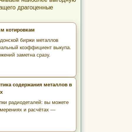
ащего драгоценные
ым котировкам
ндонской биржи металлов
миальный коэффициент выкупа.
жений заметна сразу.
итика содержания металлов в
х
упки радиодеталей: вы можете
змерениях и расчётах —