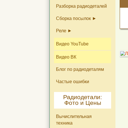
Разборка радиодеталей
Сборка посылок
Реле
Не конденсаторы КМ
Крупногабаритные
радиодетали б/у
Реле как изделия и на
Реле на тех. контакты
Видео YouTube
лом
Ag 10%, 25%, 60%, 80%,
99%
Видео ВК
Блог по радиодеталям
Частые ошибки
Радиодетали:
Фото и Цены
Вычислительная
техника