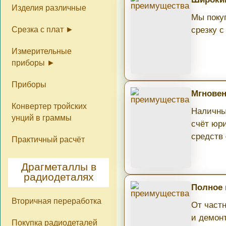
Изделия различные
Мы поку
Срезка с плат
срезку с
Измерительные
Конденсаторы
Диоды
Резисторы
Разъёмы
Переключатели
приборы
Приборы
Приборы цены
Радиодетали в
Приборы фото
Мгновен
приборах
Конвертер тройских
Наличны
унций в граммы
счёт юри
средств
Практичный расчёт
Драгметаллы в
радиодеталях
Полное
Вторичная переработка
От част
и демон
Покупка радиодеталей