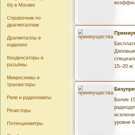
коэффиц
б/у в Москве
Справочник по
драгметаллам
Премиум
Драгметаллы в
Бесплатн
изделиях
Деловые
Конденсаторы и
специал
разъёмы
15–20 кг.
Микросхемы и
транзисторы
Безупре
Реле и радиолампы
Более 1
радиоде
Резисторы
исключи
уровне б
Потенциометры