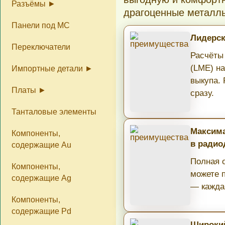
Разъёмы
Реле (часть 1)
Реле (часть 2)
различных серий
драгоценные металл
Панели под МС
Справка по разъёмам
Контакты из разъёмов
Разъёмы серии СНП
Разъёмы серии СНО
Разъёмы серии ОНП
Серии 2РМ, РС, МР,
Другие серии разъёмов
Разъёмы без
Разъёмы не приёмные
ОНЦ, СНЦ, ШР
маркировки
Лидерск
Переключатели
Расчёты
(LME) н
Импортные детали
выкупа.
Платы
Конденсаторы
Изделия различные
Разъёмы
Контакты из разъёмов
Процессоры
Импортные
Импортные
сразу.
микросхемы
транзисторы
Танталовые элементы
Платы цены
Платы фото
Максима
Компоненты,
в радио
содержащие Au
Полная о
Компоненты,
можете 
содержащие Ag
— кажда
Компоненты,
содержащие Pd
Широкий