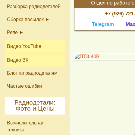
Отдел по работе с
Разборка радиодеталей
+7 (926) 721
Сборка посылок
Telegram
Ma
Реле
Не конденсаторы КМ
Крупногабаритные
радиодетали б/у
Реле как изделия и на
Реле на тех. контакты
Видео YouTube
лом
Ag 10%, 25%, 60%, 80%,
99%
Видео ВК
Блог по радиодеталям
Частые ошибки
Радиодетали:
Фото и Цены
Вычислительная
техника