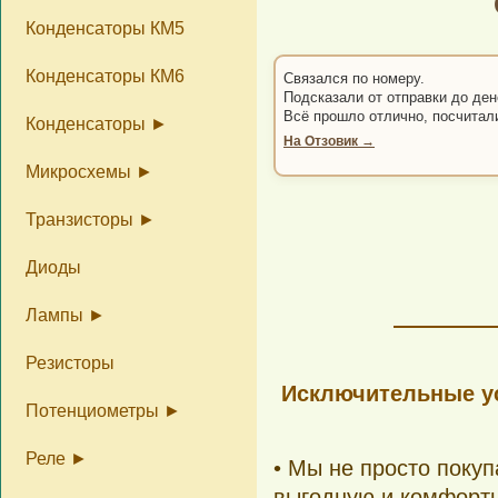
Конденсаторы КМ5
Конденсаторы КМ6
Связался по номеру.
Подсказали от отправки до ден
Всё прошло отлично, посчитал
Конденсаторы
На Отзовик →
Микросхемы
Серия К10
Танталовые
Бескорпусные
Транзисторы
Микросхемы цены
Микросхемы цены
Микросхемы 155 серии
(часть 2)
Диоды
Транзисторы цены
Силовые транзисторы
Транзисторы в металле
Транзисторы фото
и пластике
Лампы
Резисторы
Лампы генераторные
Лампы индикаторные
Исключительные ус
Потенциометры
Реле
Справка по
Серия ППМЛ
Серия ПТП1
Серии ПТП2, ПЛП1
Серии ПТП5, ПЛП2
• Мы не просто поку
потенциометрам
выгодную и комфортн