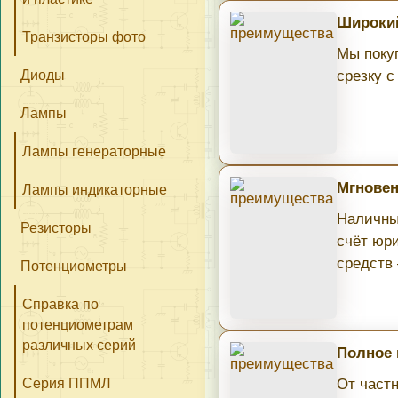
Широкий
Транзисторы фото
Мы поку
Диоды
срезку с
Лампы
Лампы генераторные
Мгновен
Лампы индикаторные
Наличны
Резисторы
счёт юри
средств
Потенциометры
Справка по
потенциометрам
различных серий
Полное
Серия ППМЛ
От част