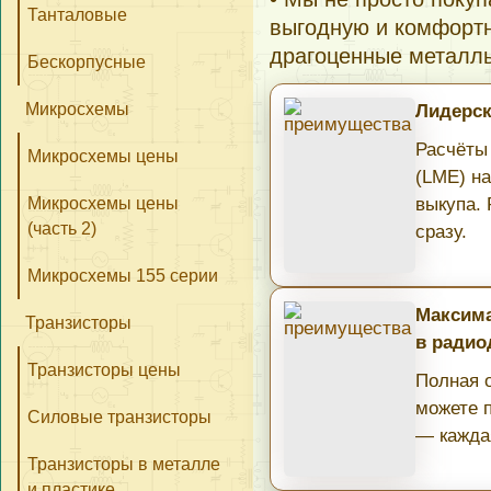
Танталовые
выгодную и комфортн
драгоценные металл
Бескорпусные
Микросхемы
Лидерск
Расчёты
Микросхемы цены
(LME) н
Микросхемы цены
выкупа.
(часть 2)
сразу.
Микросхемы 155 серии
Максима
Транзисторы
в радио
Транзисторы цены
Полная о
можете 
Силовые транзисторы
— кажда
Транзисторы в металле
и пластике