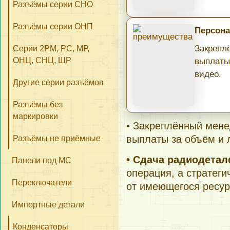
Разъёмы серии СНО
Разъёмы серии ОНП
Персона
Закрепл
Серии 2РМ, РС, МР,
ОНЦ, СНЦ, ШР
выплаты
видео.
Другие серии разъёмов
Разъёмы без
маркировки
• Закреплённый мене
выплаты за объём и 
Разъёмы не приёмные
• Сдача радиодета
Панели под МС
операция, а стратеги
Переключатели
от имеющегося ресур
Импортные детали
Конденсаторы