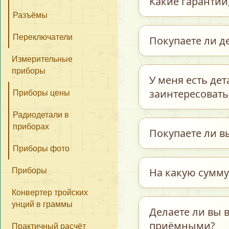
Какие гарантии,
час в регионе отп
день обработки п
Разъёмы
день.
Наши гарантии – э
Переключатели
Покупаете ли д
подтверждает наш 
Измерительные
бы мы обманывали
приборы
Мы покупаем детал
У меня есть де
Если Вы с нами ещ
Сначала снимаем 
заинтересовать,
Приборы цены
можете отправить
подсчёт. Для наши
как мы работаем, 
Радиодетали в
нам, Вы продаёте 
компоненты. Или м
приборах
В подобном случа
Покупаете ли в
Оборудование в сб
процессом оценки
проконсультируют
Приборы фото
случае свяжитесь
Мы не покупаем ю
На какую сумму
Приборы
аффинажа, слитки 
Конвертер тройских
обратитесь в лом
унций в граммы
Мы принимаем пос
Делаете ли вы в
ограничений по м
приёмными?
Практичный расчёт