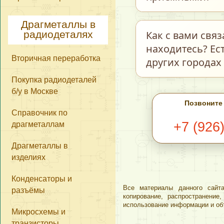
количеству нет. О
стоимости самих д
Драгметаллы в
Мы делаем возвра
Как с вами свя
радиодеталях
ненадлежащего ка
находитесь? Ес
Вторичная переработка
прочего находятся
других городах
фотокаталогу на н
Покупка радиодеталей
расценены, как
С
б/у в Москве
В разделе
Ко
Позвоните
сегодняшний день
Справочник по
драгметаллам
+7 (926
Ватсап, Вайбер, 
обратной связи в 
Драгметаллы в
этом фотографии 
изделиях
обработать Ваш за
Конденсаторы и
Все материалы данного сайта
Мы находимся в г
разъёмы
копирование, распространени
имеем представит
использование информации и об
Микросхемы и
компонентов из д
транзисторы