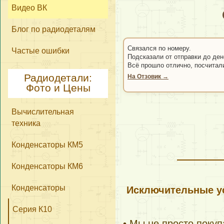
Видео ВК
Блог по радиодеталям
Связался по номеру.
Частые ошибки
Подсказали от отправки до ден
Всё прошло отлично, посчитал
Радиодетали:
На Отзовик →
Фото и Цены
Вычислительная
техника
Конденсаторы КМ5
Конденсаторы КМ6
Конденсаторы
Исключительные ус
Серия К10
• Мы не просто поку