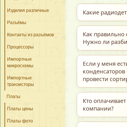
Изделия различные
Какие радиоде
Разъёмы
Мы закупаем обши
Как правильно 
Контакты из разъёмов
керамические и т
Нужно ли разби
Процессоры
транзисторы, пре
интегральные схе
Импортные
Для максимально 
Если у меня ес
и многие другие э
микросхемы
предварительно р
конденсаторов 
бывшие в работе.
полном соответст
провести сорти
Импортные
транзисторы
«Радиодетали–Пл
Каждую группу пом
Платы
Кто оплачивает
компании?
название / тип 
Платы цены
В этом случае мож
вес и/или точн
проведут сортиров
Платы фото
год выпуска (эт
Оплата услуг про