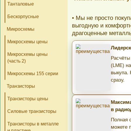
Танталовые
Бескорпусные
• Мы не просто поку
выгодную и комфортн
Микросхемы
драгоценные металл
Микросхемы цены
Лидерск
Микросхемы цены
Расчёты
(часть 2)
(LME) н
выкупа.
Микросхемы 155 серии
сразу.
Транзисторы
Транзисторы цены
Максима
в радио
Силовые транзисторы
Полная о
Транзисторы в металле
можете 
и пластике