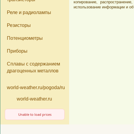
копирование, распространени
имеем представит
использование информации и об
Реле и радиолампы
компонентов из д
«Почтой России»
Резисторы
«Деловые Линии
Потенциометры
Приборы
Сплавы с содержанием
драгоценных металлов
world-weather.ru/pogoda/russia/moscow/14days/
world-weather.ru
Unable to load prices