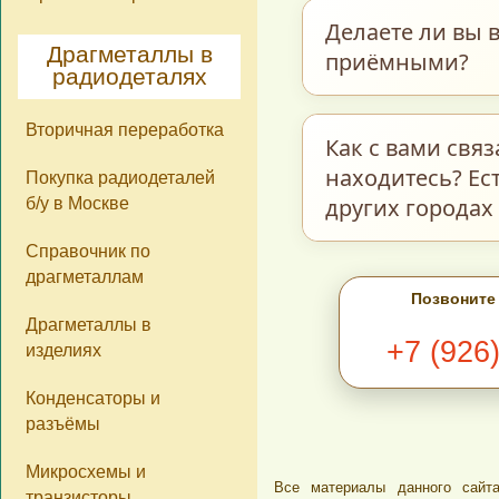
Мы принимаем пос
Делаете ли вы в
ограничений по м
Драгметаллы в
приёмными?
радиодеталях
количеству нет. О
стоимости самих д
Вторичная переработка
Мы делаем возвра
Как с вами свя
ненадлежащего ка
находитесь? Ес
Покупка радиодеталей
прочего находятся
других городах
б/у в Москве
фотокаталогу на н
Справочник по
расценены, как
С
драгметаллам
В разделе
Ко
Позвоните
сегодняшний день
Драгметаллы в
+7 (926
изделиях
Ватсап, Вайбер, 
обратной связи в 
Конденсаторы и
этом фотографии 
разъёмы
обработать Ваш за
Микросхемы и
Все материалы данного сайта
Мы находимся в г
транзисторы