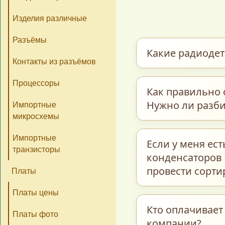
Изделия различные
Разъёмы
Какие радиоде
Контакты из разъёмов
Процессоры
Мы закупаем обши
Как правильно 
керамические и т
Нужно ли разби
Импортные
транзисторы, пре
микросхемы
интегральные схе
Для максимально 
Импортные
Если у меня ес
и многие другие э
транзисторы
предварительно р
конденсаторов 
бывшие в работе.
полном соответст
провести сорти
Платы
«Радиодетали–Пл
Платы цены
Каждую группу пом
Кто оплачивает
Платы фото
компании?
название / тип 