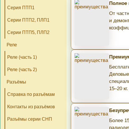
Полное
Серия ПТП1
От част
Серии ПТП2, ПЛП1
и демон
коэффиц
Серии ПТП5, ПЛП2
Реле
Премиум
Реле (часть 1)
Бесплатн
Реле (часть 2)
Деловые
специал
Разъёмы
15–20 кг.
Справка по разъёмам
Контакты из разъёмов
Безупре
Разъёмы серии СНП
Более 1
радиоде