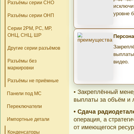
Разъёмы серии СНО
исключи
уровне б
Разъёмы серии ОНП
Серии 2РМ, РС, МР,
ОНЦ, СНЦ, ШР
Персона
Закрепл
Другие серии разъёмов
выплаты
Разъёмы без
видео.
маркировки
Разъёмы не приёмные
• Закреплённый мене
Панели под МС
выплаты за объём и 
Переключатели
• Сдача радиодета
операция, а стратеги
Импортные детали
от имеющегося ресур
Конденсаторы