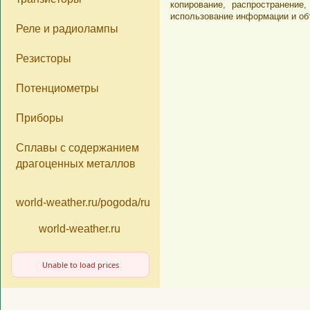
копирование, распространени
имеем представит
использование информации и об
Реле и радиолампы
компонентов из д
«Почтой России»
Резисторы
«Деловые Линии
Потенциометры
Приборы
Сплавы с содержанием
драгоценных металлов
world-weather.ru/pogoda/russia/moscow/14days/
world-weather.ru
Unable to load prices