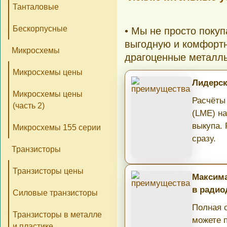
Танталовые
Бескорпусные
• Мы не просто поку
выгодную и комфортн
Микросхемы
драгоценные металл
Микросхемы цены
Лидерск
Микросхемы цены
Расчёты
(часть 2)
(LME) н
выкупа.
Микросхемы 155 серии
сразу.
Транзисторы
Транзисторы цены
Максима
в радио
Силовые транзисторы
Полная о
Транзисторы в металле
можете 
и пластике