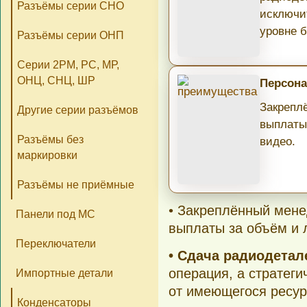
Разъёмы серии СНО
исключи
уровне б
Разъёмы серии ОНП
Серии 2РМ, РС, МР,
ОНЦ, СНЦ, ШР
Персона
Закрепл
Другие серии разъёмов
выплаты
Разъёмы без
видео.
маркировки
Разъёмы не приёмные
• Закреплённый мене
Панели под МС
выплаты за объём и 
Переключатели
• Сдача радиодета
операция, а стратеги
Импортные детали
от имеющегося ресур
Конденсаторы