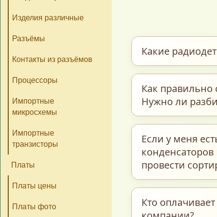
Изделия различные
Разъёмы
Какие радиоде
Контакты из разъёмов
Процессоры
Мы закупаем обши
Как правильно 
керамические и т
Нужно ли разби
Импортные
транзисторы, пре
микросхемы
интегральные схе
Для максимально 
Импортные
Если у меня ес
и многие другие э
транзисторы
предварительно р
конденсаторов 
бывшие в работе.
полном соответст
провести сорти
Платы
«Радиодетали–Пл
Платы цены
Каждую группу пом
Кто оплачивает
Платы фото
компании?
название / тип 