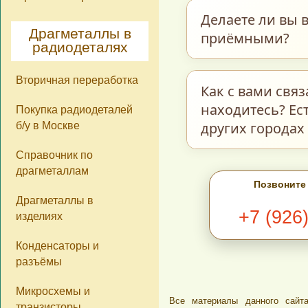
Мы принимаем пос
Делаете ли вы в
ограничений по м
Драгметаллы в
приёмными?
радиодеталях
количеству нет. О
стоимости самих д
Вторичная переработка
Мы делаем возвра
Как с вами свя
ненадлежащего ка
находитесь? Ес
Покупка радиодеталей
прочего находятся
других городах
б/у в Москве
фотокаталогу на н
Справочник по
расценены, как
С
драгметаллам
В разделе
Ко
Позвоните
сегодняшний день
Драгметаллы в
+7 (926
изделиях
Ватсап, Вайбер, 
обратной связи в 
Конденсаторы и
этом фотографии 
разъёмы
обработать Ваш за
Микросхемы и
Все материалы данного сайта
Мы находимся в г
транзисторы