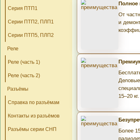
Полное
Серия ПТП1
От част
Серии ПТП2, ПЛП1
и демон
коэффиц
Серии ПТП5, ПЛП2
Реле
Премиум
Реле (часть 1)
Бесплатн
Реле (часть 2)
Деловые
специал
Разъёмы
15–20 кг.
Справка по разъёмам
Контакты из разъёмов
Безупре
Разъёмы серии СНП
Более 1
радиоде