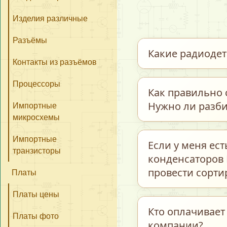
Изделия различные
Разъёмы
Какие радиоде
Контакты из разъёмов
Процессоры
Мы закупаем обши
Как правильно 
керамические и т
Нужно ли разби
Импортные
транзисторы, пре
микросхемы
интегральные схе
Для максимально 
Импортные
Если у меня ес
и многие другие э
транзисторы
предварительно р
конденсаторов 
бывшие в работе.
полном соответст
провести сорти
Платы
«Радиодетали–Пл
Платы цены
Каждую группу пом
Кто оплачивает
Платы фото
компании?
название / тип 