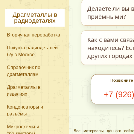
Мы принимаем пос
Делаете ли вы в
ограничений по м
Драгметаллы в
приёмными?
радиодеталях
количеству нет. О
стоимости самих д
Вторичная переработка
Мы делаем возвра
Как с вами свя
ненадлежащего ка
находитесь? Ес
Покупка радиодеталей
прочего находятся
других городах
б/у в Москве
фотокаталогу на н
Справочник по
расценены, как
С
драгметаллам
В разделе
Ко
Позвоните
сегодняшний день
Драгметаллы в
+7 (926
изделиях
Ватсап, Вайбер, 
обратной связи в 
Конденсаторы и
этом фотографии 
разъёмы
обработать Ваш за
Микросхемы и
Все материалы данного сайта
Мы находимся в г
транзисторы