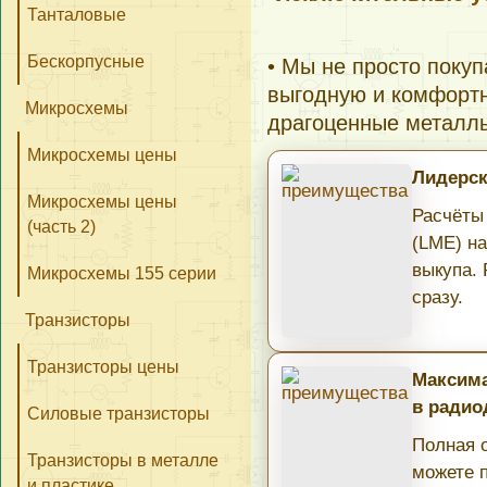
Танталовые
Бескорпусные
• Мы не просто поку
выгодную и комфортн
Микросхемы
драгоценные металл
Микросхемы цены
Лидерск
Микросхемы цены
Расчёты
(часть 2)
(LME) н
выкупа.
Микросхемы 155 серии
сразу.
Транзисторы
Транзисторы цены
Максима
в радио
Силовые транзисторы
Полная о
Транзисторы в металле
можете 
и пластике