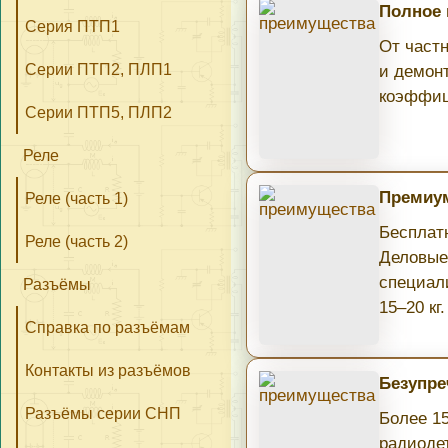
Полное
Серия ПТП1
От част
Серии ПТП2, ПЛП1
и демон
коэффиц
Серии ПТП5, ПЛП2
Реле
Премиум
Реле (часть 1)
Бесплатн
Реле (часть 2)
Деловые
специал
Разъёмы
15–20 кг.
Справка по разъёмам
Контакты из разъёмов
Безупре
Разъёмы серии СНП
Более 1
радиоде