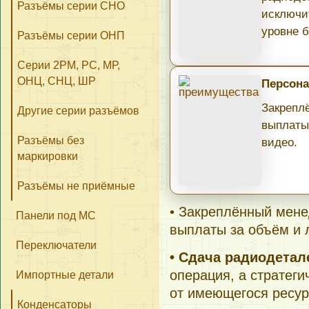
Разъёмы серии СНО
исключи
уровне б
Разъёмы серии ОНП
Серии 2РМ, РС, МР,
ОНЦ, СНЦ, ШР
Персона
Закрепл
Другие серии разъёмов
выплаты
Разъёмы без
видео.
маркировки
Разъёмы не приёмные
• Закреплённый мене
Панели под МС
выплаты за объём и 
Переключатели
• Сдача радиодета
операция, а стратеги
Импортные детали
от имеющегося ресур
Конденсаторы