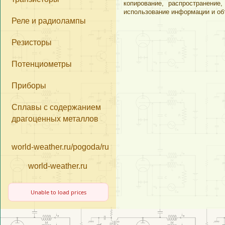
копирование, распространени
имеем представит
использование информации и об
Реле и радиолампы
компонентов из д
«Почтой России»
Резисторы
«Деловые Линии
Потенциометры
Приборы
Сплавы с содержанием
драгоценных металлов
world-weather.ru/pogoda/russia/moscow/14days/
world-weather.ru
Unable to load prices