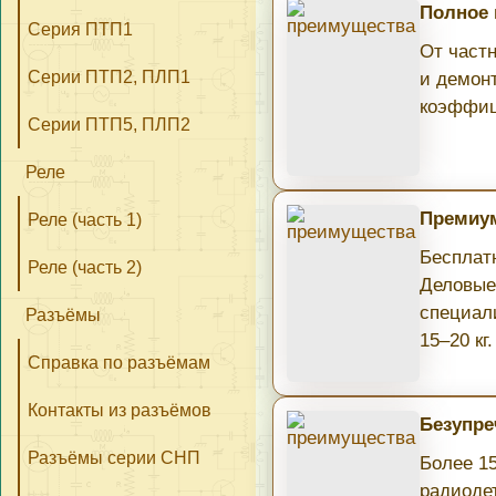
Полное
Серия ПТП1
От част
Серии ПТП2, ПЛП1
и демон
коэффиц
Серии ПТП5, ПЛП2
Реле
Премиум
Реле (часть 1)
Бесплатн
Реле (часть 2)
Деловые
специал
Разъёмы
15–20 кг.
Справка по разъёмам
Контакты из разъёмов
Безупре
Разъёмы серии СНП
Более 1
радиоде