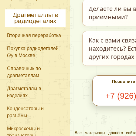
Мы принимаем пос
Делаете ли вы в
ограничений по м
Драгметаллы в
приёмными?
радиодеталях
количеству нет. О
стоимости самих д
Вторичная переработка
Мы делаем возвра
Как с вами свя
ненадлежащего ка
находитесь? Ес
Покупка радиодеталей
прочего находятся
других городах
б/у в Москве
фотокаталогу на н
Справочник по
расценены, как
С
драгметаллам
В разделе
Ко
Позвоните
сегодняшний день
Драгметаллы в
+7 (926
изделиях
Ватсап, Вайбер, 
обратной связи в 
Конденсаторы и
этом фотографии 
разъёмы
обработать Ваш за
Микросхемы и
Все материалы данного сайта
Мы находимся в г
транзисторы