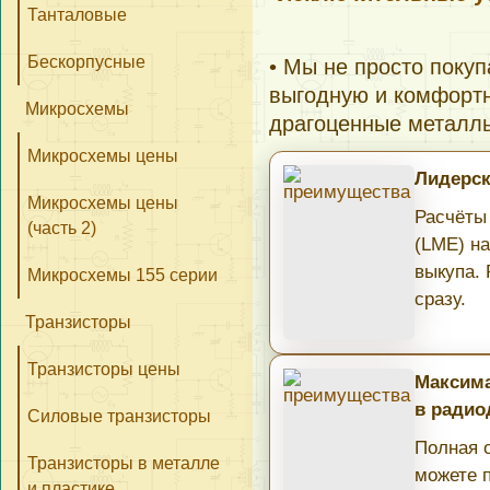
Танталовые
Бескорпусные
• Мы не просто поку
выгодную и комфортн
Микросхемы
драгоценные металл
Микросхемы цены
Лидерск
Микросхемы цены
Расчёты
(часть 2)
(LME) н
выкупа.
Микросхемы 155 серии
сразу.
Транзисторы
Транзисторы цены
Максима
в радио
Силовые транзисторы
Полная о
Транзисторы в металле
можете 
и пластике