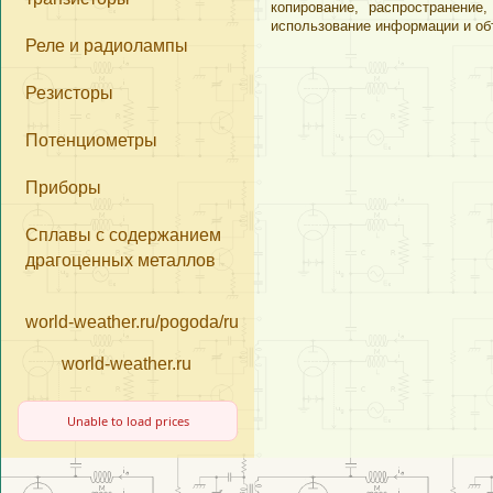
копирование, распространени
имеем представит
использование информации и об
Реле и радиолампы
компонентов из д
«Почтой России»
Резисторы
«Деловые Линии
Потенциометры
Приборы
Сплавы с содержанием
драгоценных металлов
world-weather.ru/pogoda/russia/moscow/14days/
world-weather.ru
Unable to load prices