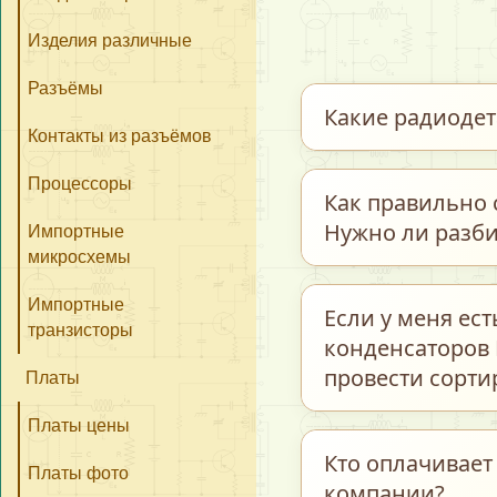
Изделия различные
Разъёмы
Какие радиоде
Контакты из разъёмов
Процессоры
Мы закупаем обши
Как правильно 
керамические и т
Нужно ли разби
Импортные
транзисторы, пре
микросхемы
интегральные схе
Для максимально 
Импортные
Если у меня ес
и многие другие э
транзисторы
предварительно р
конденсаторов 
бывшие в работе.
полном соответст
провести сорти
Платы
«Радиодетали–Пл
Платы цены
Каждую группу пом
Кто оплачивает
Платы фото
компании?
название / тип 