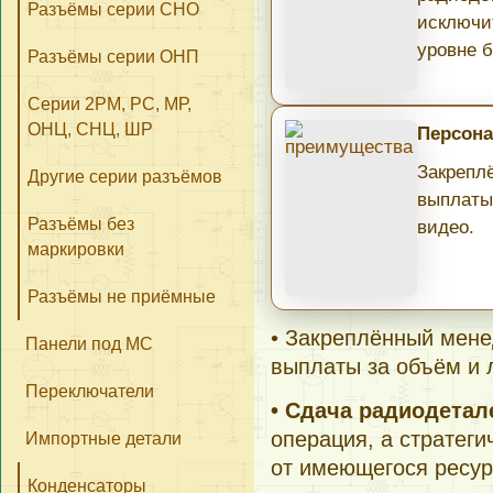
Разъёмы серии СНО
исключи
уровне б
Разъёмы серии ОНП
Серии 2РМ, РС, МР,
ОНЦ, СНЦ, ШР
Персона
Закрепл
Другие серии разъёмов
выплаты
Разъёмы без
видео.
маркировки
Разъёмы не приёмные
• Закреплённый мене
Панели под МС
выплаты за объём и 
Переключатели
• Сдача радиодета
операция, а стратеги
Импортные детали
от имеющегося ресур
Конденсаторы